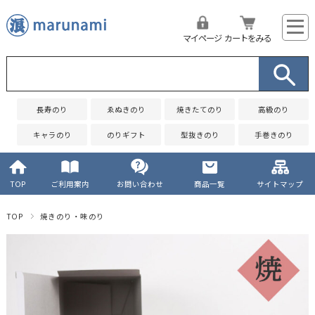
マイページ
カートをみる
長寿のり
ゑぬきのり
焼きたてのり
高級のり
キャラのり
のりギフト
型抜きのり
手巻きのり
TOP
ご利用案内
お問い合わせ
商品一覧
サイトマップ
TOP
焼きのり・味のり