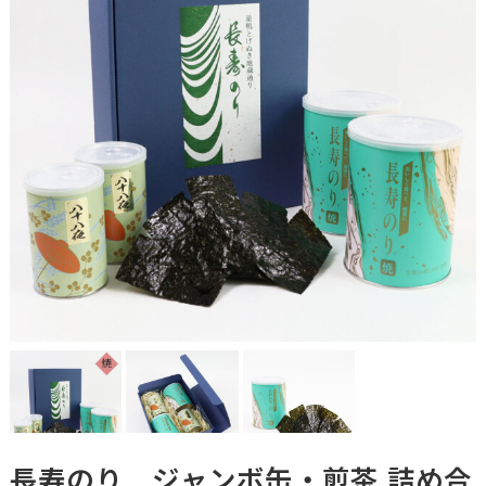
長寿のり ジャンボ缶・煎茶 詰め合