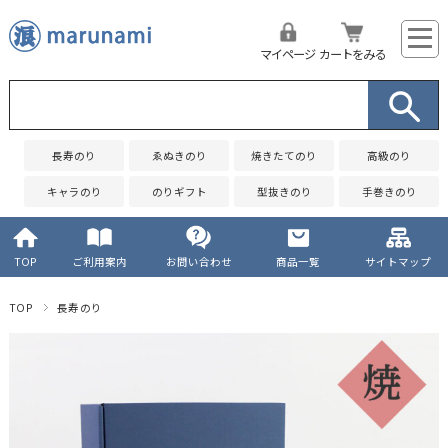
マイページ
カートをみる
長寿のり
ゑぬきのり
焼きたてのり
高級のり
キャラのり
のりギフト
型抜きのり
手巻きのり
TOP
ご利用案内
お問い合わせ
商品一覧
サイトマップ
TOP
長寿のり