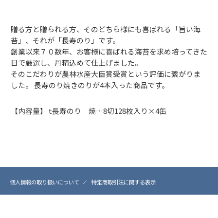
贈る方と贈られる方、そのどちら様にも喜ばれる「旨い海
苔」、それが「長寿のり」です。
創業以来７０数年、お客様に喜ばれる海苔を求め培ってきた
目で厳選し、丹精込めて仕上げました。
そのこだわりが農林水産大臣賞受賞という評価に繋がりま
した。 長寿のり焼きのりが4本入った商品です。
【内容量】 t長寿のり 焼…8切128枚入り×4缶
個人情報の取り扱いについて
特定商取引法に関する表示
(C) Marunami Corporation. Allrights Reserved.