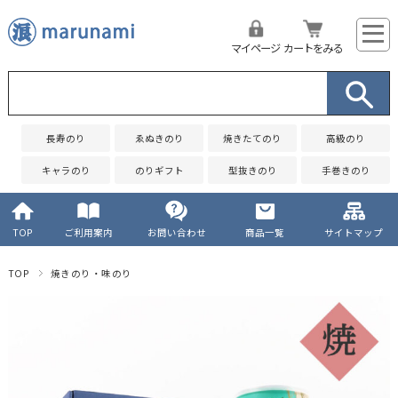
マイページ
カートをみる
長寿のり
ゑぬきのり
焼きたてのり
高級のり
キャラのり
のりギフト
型抜きのり
手巻きのり
TOP
ご利用案内
お問い合わせ
商品一覧
サイトマップ
TOP
焼きのり・味のり