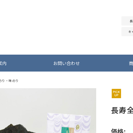
長
キ
案内
お問い合わせ
のり・味のり
長寿
価格: