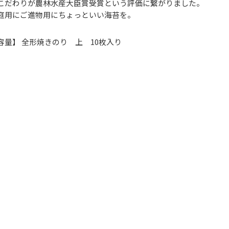
こだわりが農林水産大臣賞受賞という評価に繋がりました。
庭用にご進物用にちょっといい海苔を。
容量】 全形焼きのり 上 10枚入り