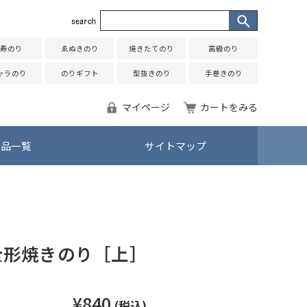
寿のり
ゑぬきのり
焼きたてのり
高級のり
ャラのり
のりギフト
型抜きのり
手巻きのり
マイページ
カートをみる
商品一覧
サイトマップ
全形焼きのり［上］
¥840
(税込)