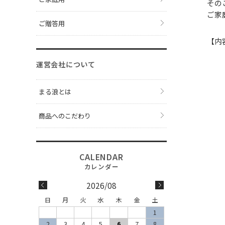
その
ご家
ご贈答用
【内
運営会社について
まる浪とは
商品へのこだわり
2026/08
日
月
火
水
木
金
土
1
2
3
4
5
6
7
8