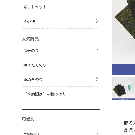
ギフトセット
その他
人気商品
長寿のり
焼きたてのり
ゑぬきのり
［季節限定］初摘みのり
用途別
贈る
創業
ご家庭用