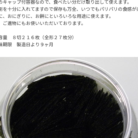
のキャップ付容器なので、食べたい分だけ取り出して使えます。
剤を十分に入れてますので保存も万全、いつでもパリパリの食感が
に、おにぎりに、お餅にといろいろな用途に使えます。
、ご進物にもお使いいただいております。
容量 ８切２１６枚（全形２７枚分）
味期限 製造日より９ヶ月