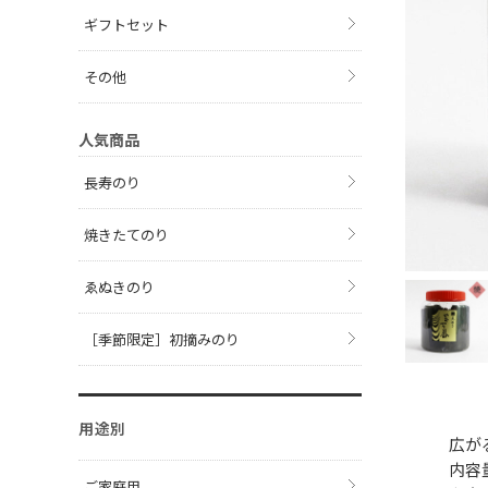
ギフトセット
その他
人気商品
長寿のり
焼きたてのり
ゑぬきのり
［季節限定］初摘みのり
用途別
広が
内容
ご家庭用