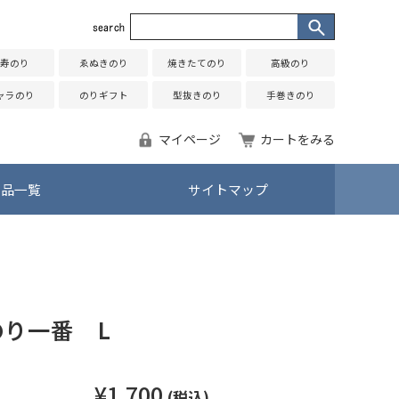
寿のり
ゑぬきのり
焼きたてのり
高級のり
ャラのり
のりギフト
型抜きのり
手巻きのり
マイページ
カートをみる
商品一覧
サイトマップ
のり一番 L
¥1,700
(税込)