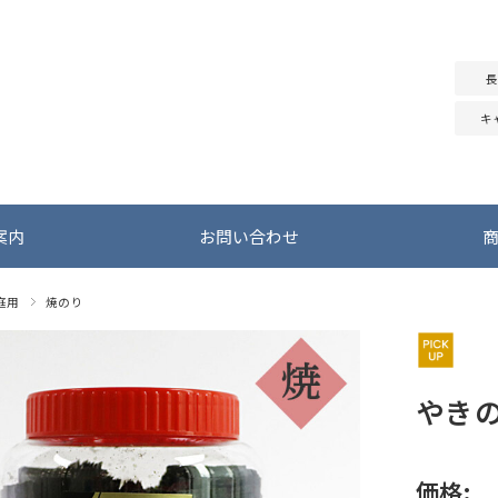
長
キ
案内
お問い合わせ
庭用
焼のり
やき
価格: