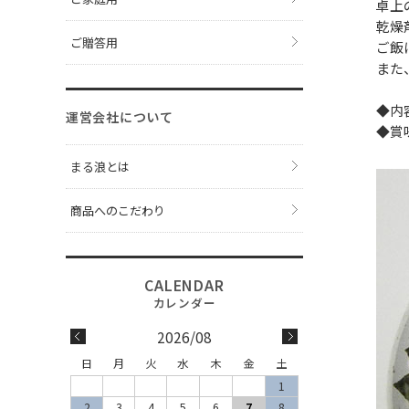
卓上
乾燥
ご贈答用
ご飯
また
◆内
運営会社について
◆賞
まる浪とは
商品へのこだわり
2026/08
日
月
火
水
木
金
土
1
2
3
4
5
6
7
8