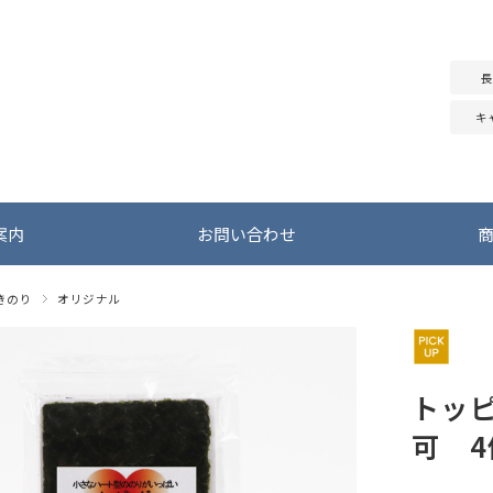
長
キ
案内
お問い合わせ
きのり
オリジナル
トッ
可 