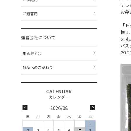
テレ
お弁
ご贈答用
「ト
横１
運営会社について
ます
パス
おに
まる浪とは
商品へのこだわり
2026/08
日
月
火
水
木
金
土
1
2
3
4
5
6
7
8