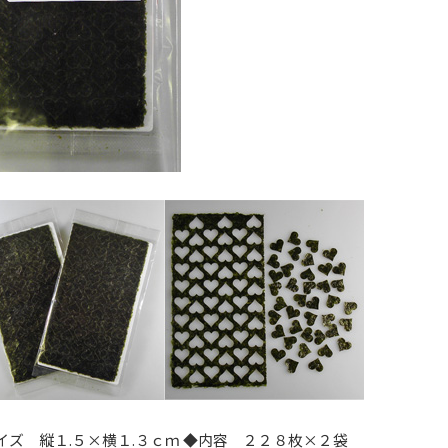
イズ 縦１.５×横１.３ｃｍ ◆内容 ２２８枚×２袋