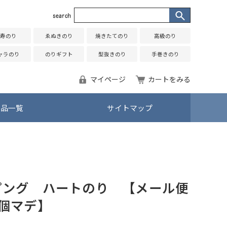
寿のり
ゑぬきのり
焼きたてのり
高級のり
ャラのり
のりギフト
型抜きのり
手巻きのり
マイページ
カートをみる
商品一覧
サイトマップ
ピング ハートのり 【メール便
4個マデ】