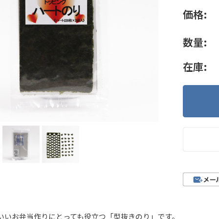
価格:
数量:
在庫:
いいお弁当作りにとっても役立つ「型抜きのり」です。